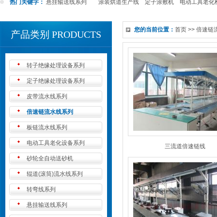
热门关键字：
悬挂输送线系列
涂装烘道生产线
定子涂敷机
电动工具老化
您的当前位置：
首页
>>
倍速链
产品类别 PRODUCTS
转子绝缘处理设备系列
定子绝缘处理设备系列
皮带流水线系列
倍速链流水线系列
板链流水线系列
电动工具老化设备系列
三流道倍速链线
砂轮全自动送砂机
辊道(滚筒)流水线系列
转弯线系列
悬挂输送线系列