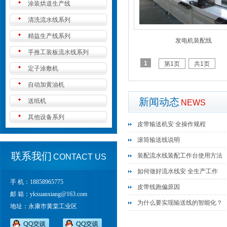
涂装烘道生产线
清洗流水线系列
精益生产线系列
发电机装配线
手推工装板流水线系列
1
第1页
共1页
定子涂敷机
自动加黄油机
新闻动态
送纸机
NEWS
其他设备系列
皮带输送机安 全操作规程
滚筒输送线说明
联系我们
装配流水线装配工作台使用方法
CONTACT US
如何做好流水线安 全生产工作
手 机：18858965775
皮带线跑偏原因
邮 箱：
ykxuanxiang@163.com
为什么要实现输送线的智能化？
地址：永康市黄棠工业区